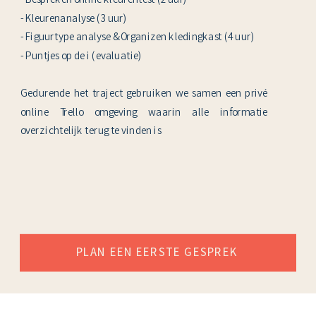
- Bespreken online kleurentest (2 uur)
- Kleurenanalyse (3 uur)
- Figuurtype analyse & Organizen kledingkast (4 uur)
- Puntjes op de i (evaluatie)
Gedurende het traject gebruiken we samen een privé
online Trello omgeving waarin alle informatie
overzichtelijk terug te vinden is
PLAN EEN EERSTE GESPREK