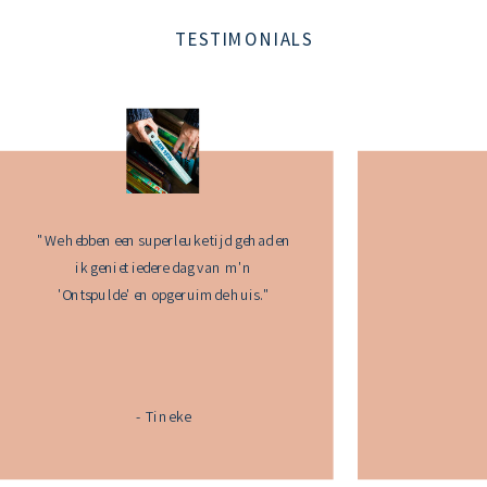
TESTIMONIALS
"We hebben een superleuke tijd gehad en
ik geniet iedere dag van m'n
'Ontspulde' en opgeruimde huis."
- Tineke