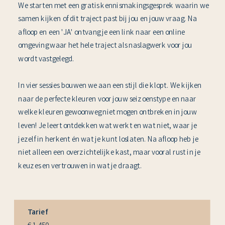
We starten met een gratis kennismakingsgesprek waarin we
samen kijken of dit traject past bij jou en jouw vraag. Na
afloop en een 'JA' ontvang je een link naar een online
omgeving waar het hele traject als naslagwerk voor jou
wordt vastgelegd.
In vier sessies bouwen we aan een stijl die klopt. We kijken
naar de perfecte kleuren voor jouw seizoenstype en naar
welke kleuren gewoonweg niet mogen ontbreken in jouw
leven! Je leert ontdekken wat werkt en wat niet, waar je
jezelf in herkent én wat je kunt loslaten. Na afloop heb je
niet alleen een overzichtelijke kast, maar vooral rust in je
keuzes en vertrouwen in wat je draagt.
Tarief